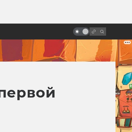
от
Как снимали «Терминатор 2:
Судный день»
первой