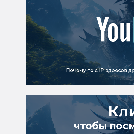
Почему-то с IP адресов д
Кл
чтобы пос