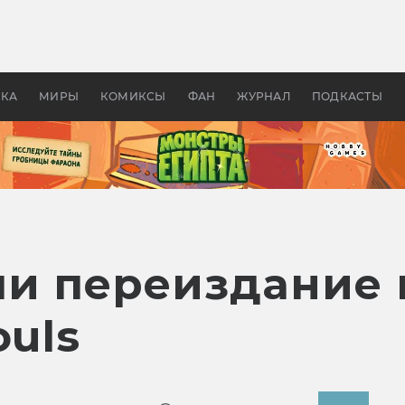
оздавались «Страшилы»:
«Одиссея» Нолана: что эт
, без которого не было
фильм сделал с Гомером и
ластелина колец»
Древней Грецией
УКА
МИРЫ
КОМИКСЫ
ФАН
ЖУРНАЛ
ПОДКАСТЫ
и переиздание 
ouls