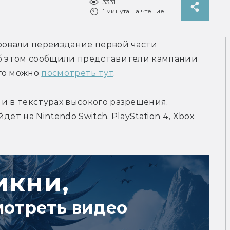
3331
1 минута на чтение
ровали переиздание первой части 
Об этом сообщили представители кампании 
го можно 
посмотреть тут
.
и в текстурах высокого разрешения. 
ет на Nintendo Switch, PlayStation 4, Xbox 
икни,
мотреть видео