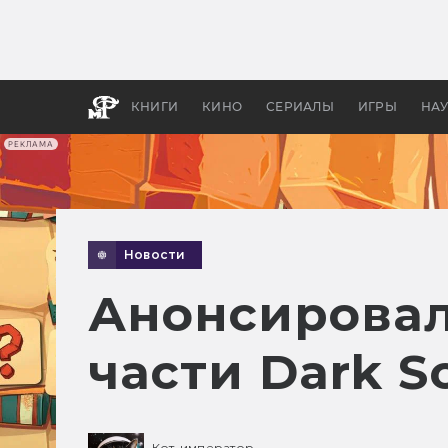
Как с
фильм
бы «В
КНИГИ
КИНО
СЕРИАЛЫ
ИГРЫ
НА
РЕКЛАМА
Новости
Анонсировал
части Dark S
Кот-император