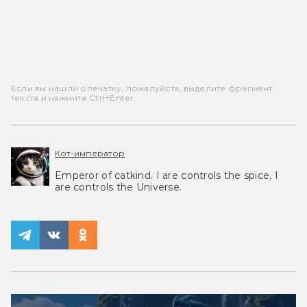
Если вы нашли опечатку, пожалуйста, выделите фрагмент
текста и нажмите Ctrl+Enter.
Кот-император
Emperor of catkind. I are controls the spice, I
are controls the Universe.