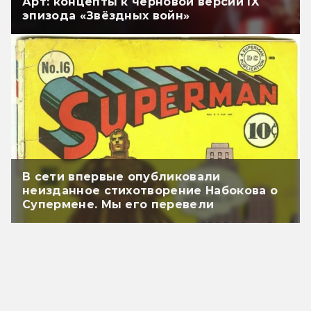
Арт: концепты к черновой версии IX
эпизода «Звёздных войн»
В сети впервые опубликовали
неизданное стихотворение Набокова о
Супермене. Мы его перевели