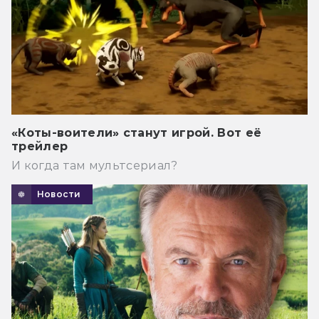
«Коты-воители» станут игрой. Вот её
трейлер
И когда там мультсериал?
Новости