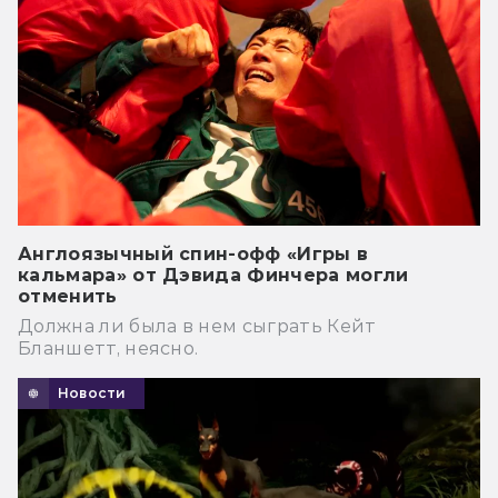
Англоязычный спин-офф «Игры в
кальмара» от Дэвида Финчера могли
отменить
Должна ли была в нем сыграть Кейт
Бланшетт, неясно.
Новости