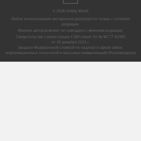
© 2026 Hobby World
Любое использование материалов допускается только с согласия
редакции.
Мнение авторов может не совпадать с мнением редакции.
Свидетельство о регистрации СМИ серия Эл № ФС77-82485
от 30 декабря 2021 г.
(выдано Федеральной службой по надзору в сфере связи,
информационных технологий и массовых коммуникаций (Роскомнадзор)