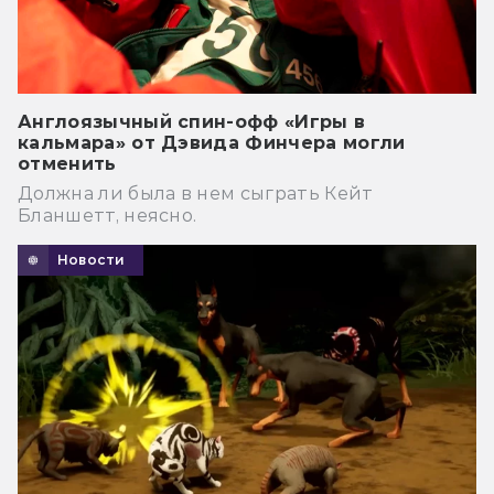
Англоязычный спин-офф «Игры в
кальмара» от Дэвида Финчера могли
отменить
Должна ли была в нем сыграть Кейт
Бланшетт, неясно.
Новости