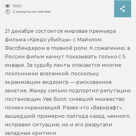
11190
2 минуты на чтение
21 декабря состоится мировая премьера 
фильма «Кредо убийцы» с Майклом 
Фассбендером в главной роли. К сожалению, в 
России фильм начнут показывать только с 5 
января. За судьбу ленты опасаются многие 
поклонники вселенной, поскольку 
экранизации видеоигр — рискованное 
занятие. Жанру сильно подпортил репутацию 
постановщик Уве Болл, снявший множество 
плохих экранизаций. Разве что «Варкрафт», 
вышедший примерно полгода назад, немного 
исправил ситуацию, но и его разругали 
западные критики.