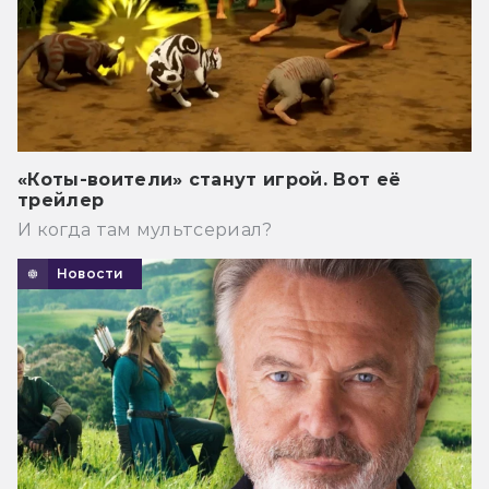
«Коты-воители» станут игрой. Вот её
трейлер
И когда там мультсериал?
Новости