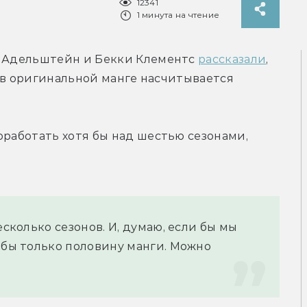
12341
1 минута на чтение
и Адельштейн и Бекки Клементс 
рассказали
, 
у в оригинальной манге насчитывается 
оработать хотя бы над шестью сезонами, 
есколько сезонов. И, думаю, если бы мы 
 бы только половину манги. Можно 