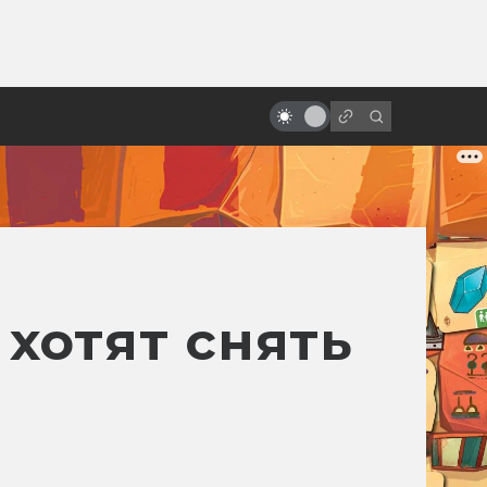
ы»:
ыло
Терри Гиллиам и смысл его
безумных фильмов
 хотят снять