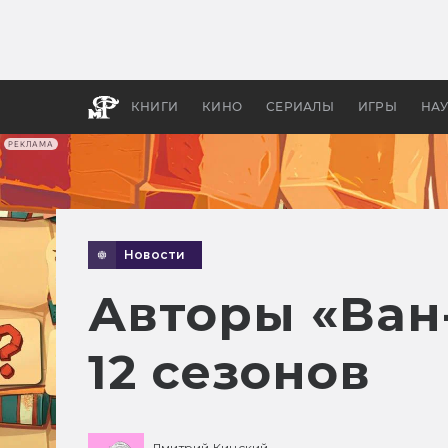
Какие
авгус
апока
детск
КНИГИ
КИНО
СЕРИАЛЫ
ИГРЫ
НА
РЕКЛАМА
Новости
Авторы «Ван-
12 сезонов
Дмитрий Кинский