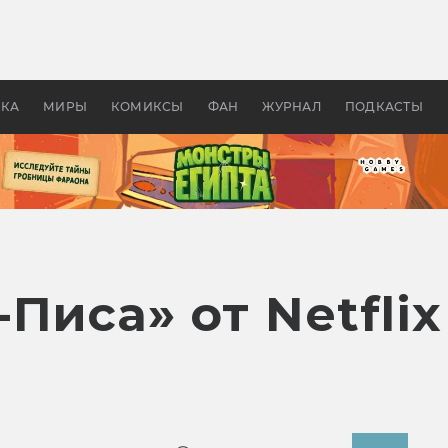
 фильмы смотреть в
Как создавались «Страшил
те 2026? В мире —
фильм, без которого не б
липсис, в России —
бы «Властелина колец»
ие комедии
УКА
МИРЫ
КОМИКСЫ
ФАН
ЖУРНАЛ
ПОДКАСТЫ
Писа» от Netflix