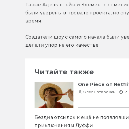
Также Адельштейн и Клементс отметили
были уверены в провале проекта, но сп
время.
Создатели шоу с самого начала были уве
делали упор на его качестве.
Читайте также
One Piece от Netfl
Олег Поторокин
13
Бездна отсылок к ещё не появлявши
приключениям Луффи