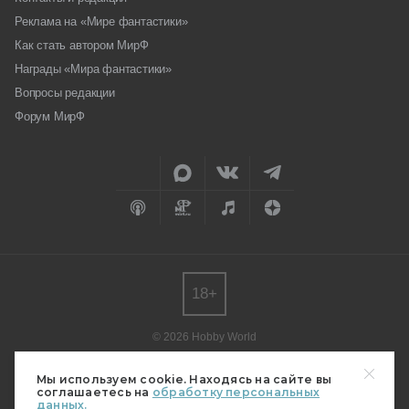
Реклама на «Мире фантастики»
Как стать автором МирФ
Награды «Мира фантастики»
Вопросы редакции
Форум МирФ
18+
© 2026 Hobby World
Любое использование материалов допускается только с согласия
редакции.
Мы используем cookie. Находясь на сайте вы
соглашаетесь на
обработку персональных
Мнение авторов может не совпадать с мнением редакции.
данных.