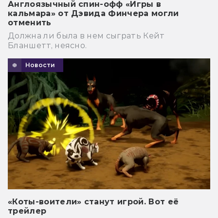
Англоязычный спин-офф «Игры в
кальмара» от Дэвида Финчера могли
отменить
Должна ли была в нем сыграть Кейт
Бланшетт, неясно.
Новости
«Коты-воители» станут игрой. Вот её
трейлер