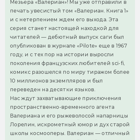
Мезьера «Валериан»! Мы уже отправили в 
печать увесистый том «Валериан. Книга 1» 
и с нетерпением ждем его выхода. Эта 
серия станет настоящей находкой для 
читателей — дебютный выпуск саги был 
опубликован в журнале «Pilote» еще в 1967 
году, и с тех пор на истории выросли 
поколения французских любителей sci-fi, 
комикс разошелся по миру тиражом более 
10 миллионов экземпляров и был 
переведен на десятки языков.
Нас ждут захватывающие приключения 
пространственно-временного агента 
Валериана и его рыжеволосой напарницы 
Лорелин, искрометный юмор и дух старой 
школы космооперы. Валериан — отличный 