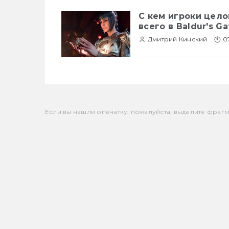
С кем игроки цело
всего в Baldur's G
Дмитрий Кинский
0
Если вы нашли опечатку, пожалуйста, выделите фрагмен