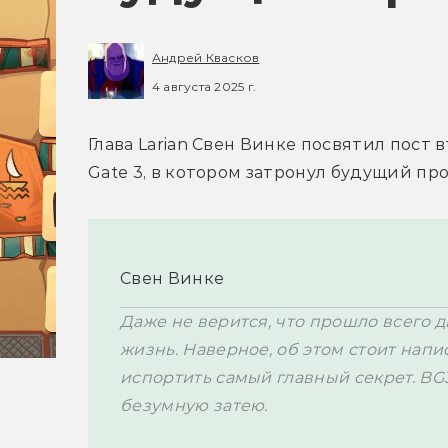
Андрей Квасков
4 августа 2025 г.
Глава Larian Свен Винке посвятил пост 
Gate 3, в котором затронул будущий про
Свен Винке
Даже не верится, что прошло всего д
жизнь. Наверное, об этом стоит напис
испортить самый главный секрет. BG
безумную затею. 