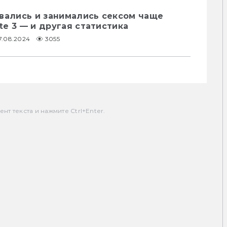
вались и занимались сексом чаще
ate 3 — и другая статистика
7.08.2024
3055
т текста и нажмите Ctrl+Enter.