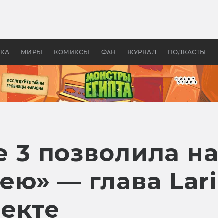
 фильмы смотреть в
Как создавались «Страшил
те 2026? В мире —
фильм, без которого не б
липсис, в России —
бы «Властелина колец»
ие комедии
УКА
МИРЫ
КОМИКСЫ
ФАН
ЖУРНАЛ
ПОДКАСТЫ
te 3 позволила н
ю» — глава Lari
екте