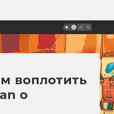
ы»:
ыло
«Оно»: отличия и тайные связи
книги и фильма
ам воплотить
an о