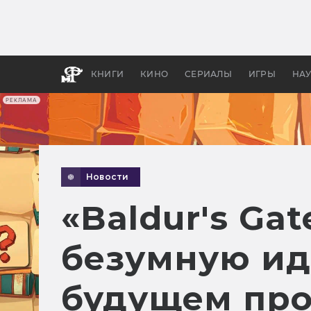
Какие
авгус
апока
детск
КНИГИ
КИНО
СЕРИАЛЫ
ИГРЫ
НА
РЕКЛАМА
Новости
«Baldur's Ga
безумную иде
будущем про