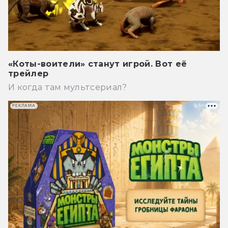
«Коты-воители» станут игрой. Вот её
трейлер
И когда там мультсериал?
РЕКЛАМА