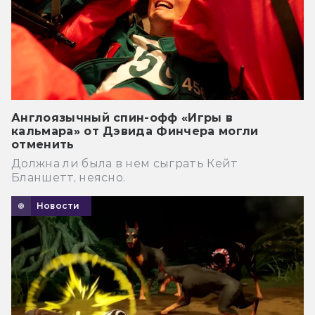
Англоязычный спин-офф «Игры в
кальмара» от Дэвида Финчера могли
отменить
Должна ли была в нем сыграть Кейт
Бланшетт, неясно.
Новости