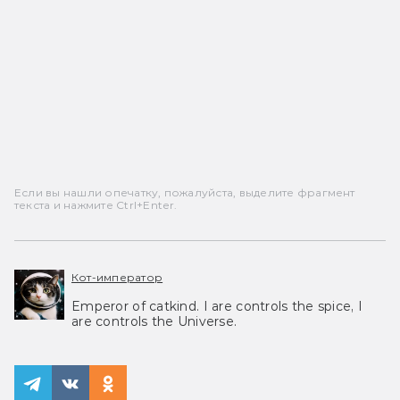
Если вы нашли опечатку, пожалуйста, выделите фрагмент
текста и нажмите Ctrl+Enter.
Кот-император
Emperor of catkind. I are controls the spice, I
are controls the Universe.