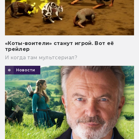
«Коты-воители» станут игрой. Вот её
трейлер
И когда там мультсериал?
Новости