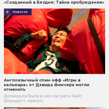
«Созданный в Бездне: Тайна пробуждения»
Новости
Англоязычный спин-офф «Игры в
кальмара» от Дэвида Финчера могли
отменить
Должна ли была в нем сыграть Кейт
Бланшетт, неясно.