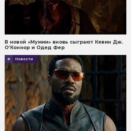
В новой «Мумии» вновь сыграют Кевин Дж.
О’Коннор и Одед Фер
Новости