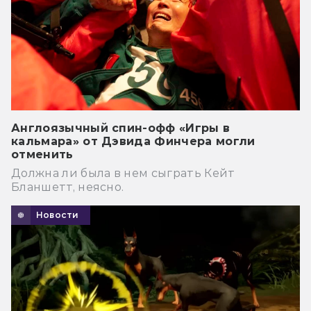
Англоязычный спин-офф «Игры в
кальмара» от Дэвида Финчера могли
отменить
Должна ли была в нем сыграть Кейт
Бланшетт, неясно.
Новости