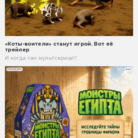
«Коты-воители» станут игрой. Вот её
трейлер
И когда там мультсериал?
РЕКЛАМА