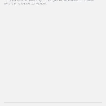
Если вы нашли опечатку, пожалуйста, выделите фрагмент
текста и нажмите Ctrl+Enter.