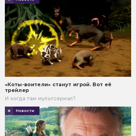
«Коты-воители» станут игрой. Вот её
трейлер
И когда там мультсериал?
Новости