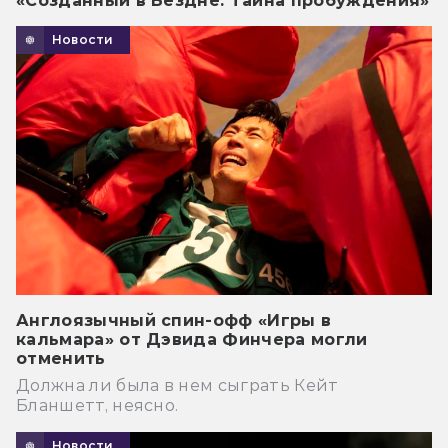
«Созданный в Бездне: Тайна пробуждения»
Новости
Англоязычный спин-офф «Игры в
кальмара» от Дэвида Финчера могли
отменить
Должна ли была в нем сыграть Кейт
Бланшетт, неясно.
Новости