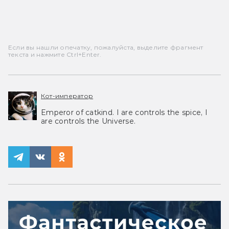
Если вы нашли опечатку, пожалуйста, выделите фрагмент
текста и нажмите Ctrl+Enter.
Кот-император
Emperor of catkind. I are controls the spice, I
are controls the Universe.