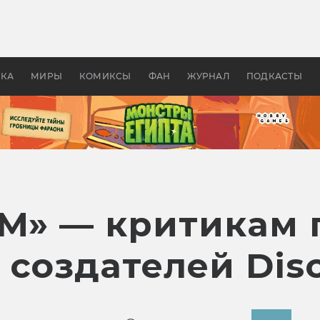
 фильмы смотреть в
Как создавались «Страшил
те 2026? В мире —
фильм, без которого не б
липсис, в России —
бы «Властелина колец»
ие комедии
УКА
МИРЫ
КОМИКСЫ
ФАН
ЖУРНАЛ
ПОДКАСТЫ
UM» — критикам
 создателей Dis