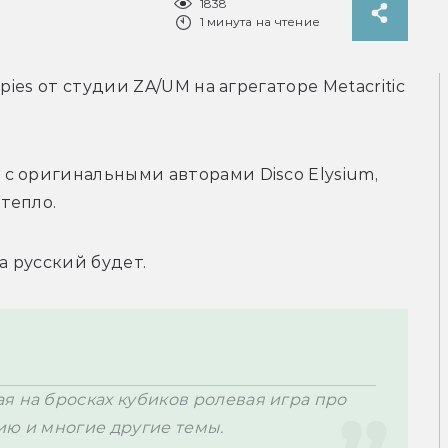
1838
1 минута на чтение
ies от студии ZA/UM на агрегаторе Metacritic 
 оригинальными авторами Disco Elysium, 
тепло.
а русский будет. 
 на бросках кубиков ролевая игра про 
ию и многие другие темы.