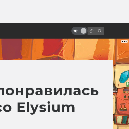
ы»:
ыло
20 лет Риддику! Как создавалась
«Чёрная дыра»
 понравилась
co Elysium