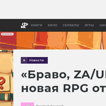
Какие
авгус
апока
детск
КНИГИ
КИНО
СЕРИАЛЫ
ИГРЫ
НА
РЕКЛАМА
Новости
«Браво, ZA/
новая RPG от
Дмитрий Кинский