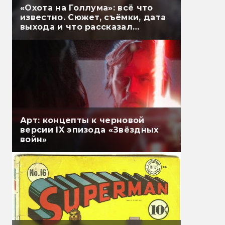
«Охота на Голлума»: всё что
известно. Сюжет, съёмки, дата
выхода и что рассказал
Гэндальф
Арт: концепты к черновой
версии IX эпизода «Звёздных
войн»