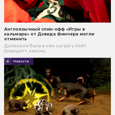
Англоязычный спин-офф «Игры в
кальмара» от Дэвида Финчера могли
отменить
Должна ли была в нем сыграть Кейт
Бланшетт, неясно.
Новости