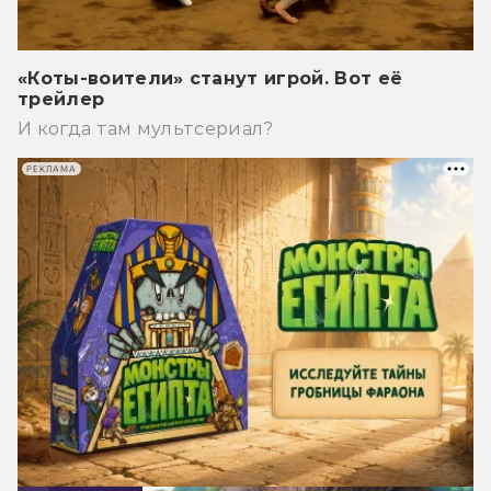
«Коты-воители» станут игрой. Вот её
трейлер
И когда там мультсериал?
РЕКЛАМА