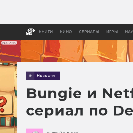
Какие
авгус
апока
детск
КНИГИ
КИНО
СЕРИАЛЫ
ИГРЫ
НА
РЕКЛАМА
Новости
Bungie и Ne
сериал по De
Дмитрий Кинский