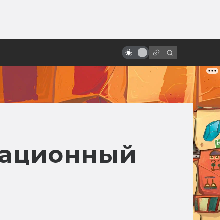
ы»:
«Хеллбой» Гильермо дель Торо.
ыло
Как создавалась дилогия о
Парне из пекла
имационный