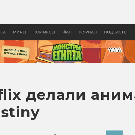
 фильмы смотреть в
Как создавались «Страшил
те 2026? В мире —
фильм, без которого не б
липсис, в России —
бы «Властелина колец»
ие комедии
УКА
МИРЫ
КОМИКСЫ
ФАН
ЖУРНАЛ
ПОДКАСТЫ
tflix делали ан
stiny