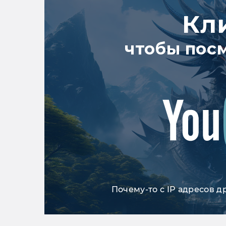
Кл
чтобы пос
Почему-то с IP адресов д