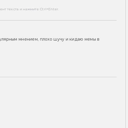
т текста и нажмите Ctrl+Enter.
улярным мнением, плохо шучу и кидаю мемы в