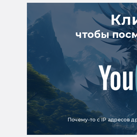
Кл
чтобы пос
Почему-то с IP адресов д