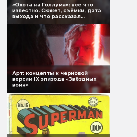
«Охота на Голлума»: всё что
известно. Сюжет, съёмки, дата
выхода и что рассказал
Гэндальф
Арт: концепты к черновой
версии IX эпизода «Звёздных
войн»