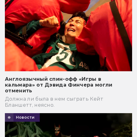
Англоязычный спин-офф «Игры в
кальмара» от Дэвида Финчера могли
отменить
Должна ли была в нем сыграть Кейт
Бланшетт, неясно.
Новости