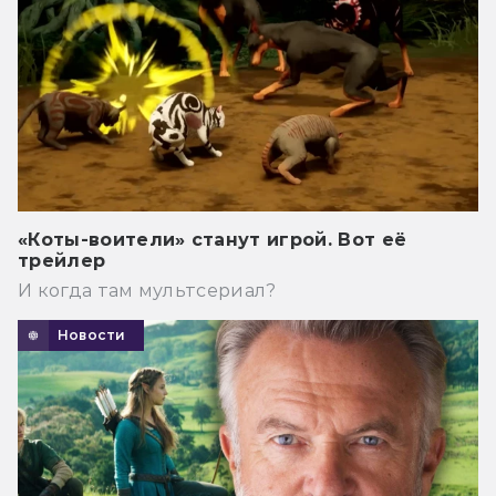
«Коты-воители» станут игрой. Вот её
трейлер
И когда там мультсериал?
Новости