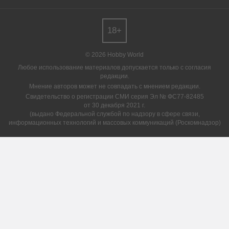
18+
© 2026 Hobby World
Любое использование материалов допускается только с согласия
редакции.
Мнение авторов может не совпадать с мнением редакции.
Свидетельство о регистрации СМИ серия Эл № ФС77-82485
от 30 декабря 2021 г.
(выдано Федеральной службой по надзору в сфере связи,
информационных технологий и массовых коммуникаций (Роскомнадзор)