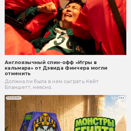
Англоязычный спин-офф «Игры в
кальмара» от Дэвида Финчера могли
отменить
Должна ли была в нем сыграть Кейт
Бланшетт, неясно.
РЕКЛАМА