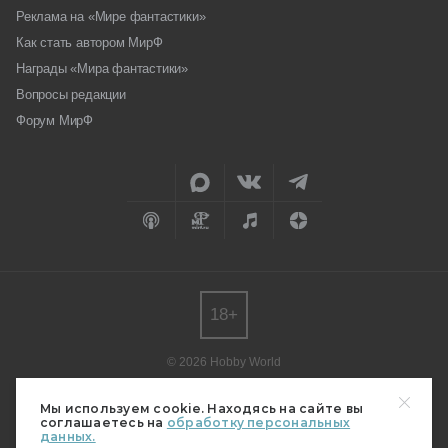
Реклама на «Мире фантастики»
Как стать автором МирФ
Награды «Мира фантастики»
Вопросы редакции
Форум МирФ
18+
© 2026 Hobby World
Любое использование материалов допускается только с согласия
редакции.
Мы используем cookie. Находясь на сайте вы
соглашаетесь на
обработку персональных
Мнение авторов может не совпадать с мнением редакции.
данных.
Свидетельство о регистрации СМИ серия Эл № ФС77-82485