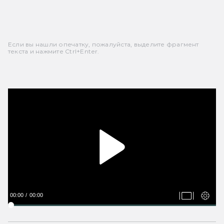
Если вы нашли опечатку, пожалуйста, выделите фрагмент
текста и нажмите Ctrl+Enter.
00:00
00:00