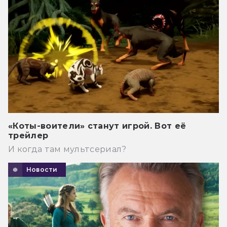
«Коты-воители» станут игрой. Вот её
трейлер
И когда там мультсериал?
Новости