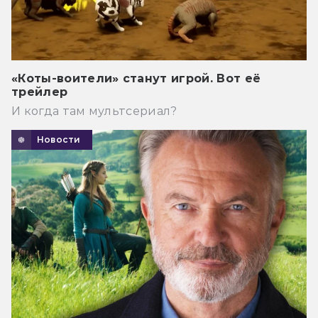
«Коты-воители» станут игрой. Вот её
трейлер
И когда там мультсериал?
Новости