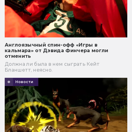
Англоязычный спин-офф «Игры в
кальмара» от Дэвида Финчера могли
отменить
Должна ли была в нем сыграть Кейт
Бланшетт, неясно.
Новости