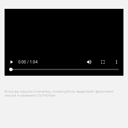
Если вы нашли опечатку, пожалуйста, выделите фрагмент
текста и нажмите Ctrl+Enter.