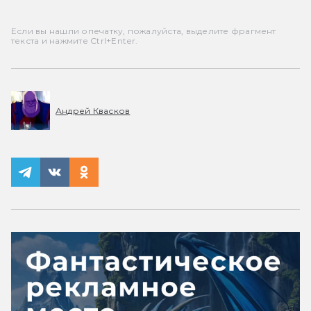
Если вы нашли опечатку, пожалуйста, выделите фрагмент
текста и нажмите Ctrl+Enter.
Андрей Квасков