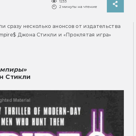
1233
2 минуты на чтение
и сразу несколько анонсов от издательства 
pire$ Джона Стикли и «Проклятая игра» 
ампиры»
н Стикли