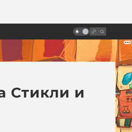
от
«Назад в будущее»: как
создавался фильм. Другой Марти
и черновики сценария
а Стикли и