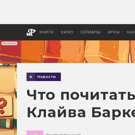
Как с
фильм
бы «В
КНИГИ
КИНО
СЕРИАЛЫ
ИГРЫ
НА
РЕКЛАМА
Новости
Что почитат
Клайва Барк
Дмитрий Кинский