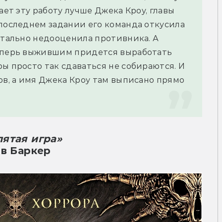
ает эту работу лучше Джека Кроу, главы 
последнем задании его команда откусила 
атально недооценила противника. А 
еперь выжившим придется выработать 
ы просто так сдаваться не собираются. И 
ов, а имя Джека Кроу там выписано прямо 
ятая игра»
в Баркер