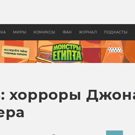
оздавались «Страшилы»:
«Одиссея» Нолана: что эт
, без которого не было
фильм сделал с Гомером и
ластелина колец»
Древней Грецией
УКА
МИРЫ
КОМИКСЫ
ФАН
ЖУРНАЛ
ПОДКАСТЫ
ь: хорроры Джон
ера