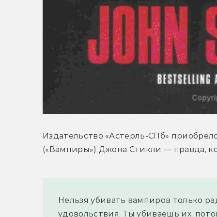
Издательство «Астерль-СПб» приобрело 
(«Вампиры») Джона Стикли — правда, ко
Нельзя убивать вампиров только рад
удовольствия. Ты убиваешь их, потом