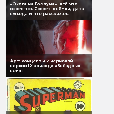
«Охота на Голлума»: всё что
известно. Сюжет, съёмки, дата
выхода и что рассказал
Гэндальф
Арт: концепты к черновой
версии IX эпизода «Звёздных
войн»