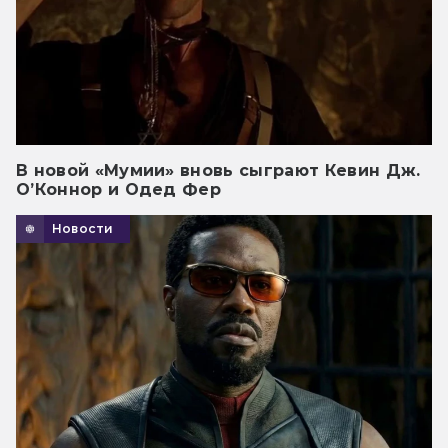
В новой «Мумии» вновь сыграют Кевин Дж.
О’Коннор и Одед Фер
Новости