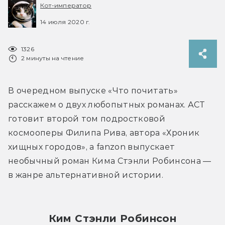
Кот-император
14 июля 2020 г.
1326
2 минуты на чтение
В очередном выпуске «Что почитать» 
расскажем о двух любопытных романах. АСТ 
готовит второй том подростковой 
космооперы Филипа Рива, автора «Хроник 
хищных городов», а fanzon выпускает 
необычный роман Кима Стэнли Робинсона — 
в жанре альтернативной истории.
Ким Стэнли Робинсон