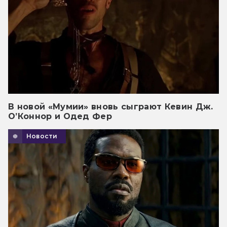
В новой «Мумии» вновь сыграют Кевин Дж.
О’Коннор и Одед Фер
Новости