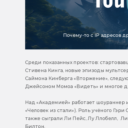
Почему-то с IP адресов д
Среди показанных проектов: стартовавш
Стивена Кинга, новые эпизоды мультсер
Саймона Кинберга «Вторжение», следую
Джейсоном Момоа «Видеть» и многое д
Над «Академией» работает шоураннер и
«Человек из стали»). Роль учёного Гэри
также сыграли Ли Пейс, Лу Ллобелл,  Ли
Билтон.