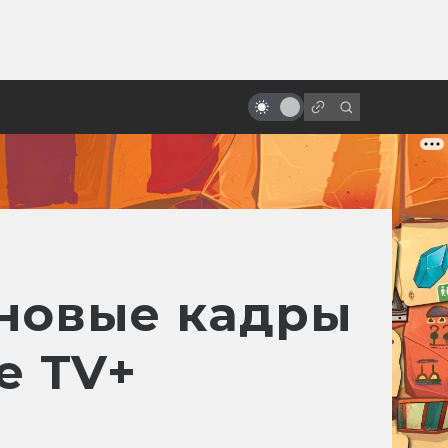
ы»:
ыло
Роланд Эммерих: режиссёр-
катастрофа
 новые кадры
e TV+