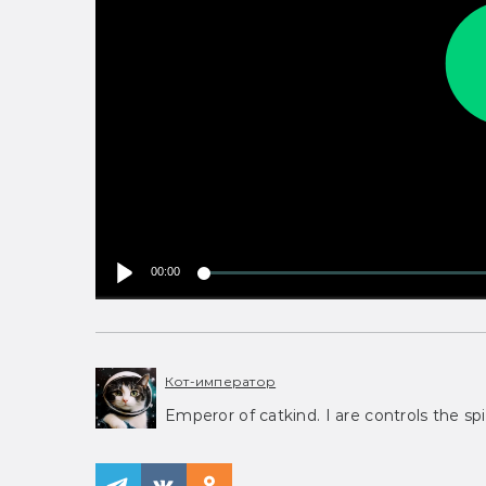
00:00
Кот-император
Emperor of catkind. I are controls the spi