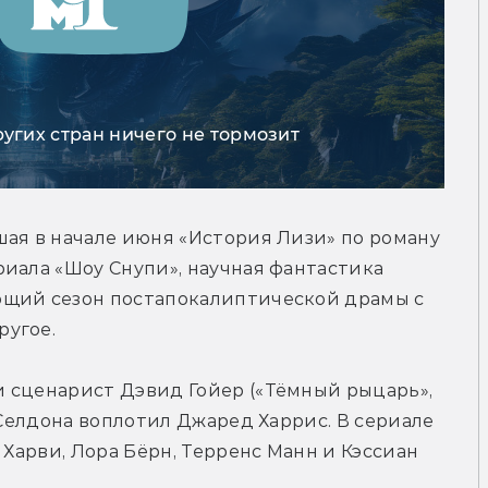
ругих стран ничего не тормозит
ая в начале июня «История Лизи» по роману 
иала «Шоу Снупи», научная фантастика 
щий сезон постапокалиптической драмы с 
ругое.
 сценарист Дэвид Гойер («Тёмный рыцарь», 
 Селдона воплотил Джаред Харрис. В сериале 
 Харви, Лора Бёрн, Терренс Манн и Кэссиан 