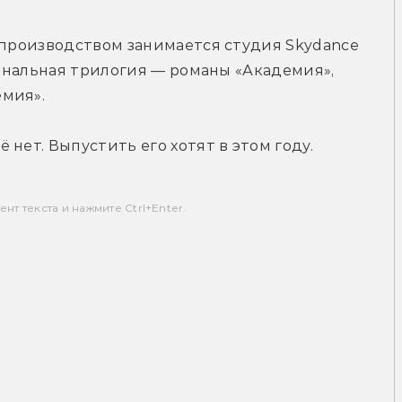
 производством занимается студия Skydance 
гинальная трилогия — романы «Академия», 
емия».
нет. Выпустить его хотят в этом году.
т текста и нажмите Ctrl+Enter.