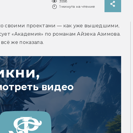
3558
1 минута на чтение
со своими проектами — как уже вышедшими, 
сует «Академия» по романам Айзека Азимова. 
всё же показала.
икни,
мотреть видео