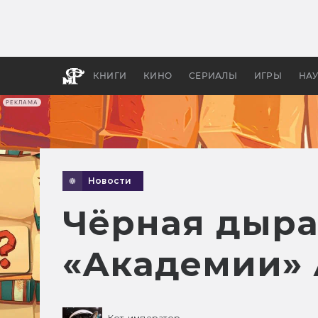
Какие
авгус
апока
детск
КНИГИ
КИНО
СЕРИАЛЫ
ИГРЫ
НА
РЕКЛАМА
Новости
Чёрная дыра
«Академии» 
Кот-император