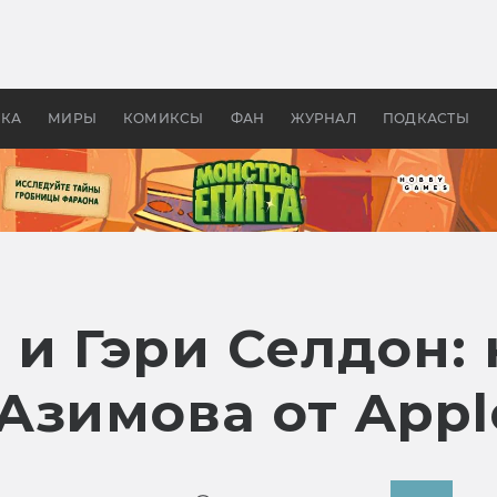
 фильмы смотреть в
Как создавались «Страшил
те 2026? В мире —
фильм, без которого не б
липсис, в России —
бы «Властелина колец»
ие комедии
УКА
МИРЫ
КОМИКСЫ
ФАН
ЖУРНАЛ
ПОДКАСТЫ
 и Гэри Селдон:
Азимова от Appl