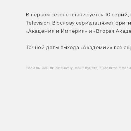
В первом сезоне планируется 10 серий,
Television. В основу сериала ляжет ори
«Академия и Империя» и «Вторая Акад
Точной даты выхода «Академии» всё ещё 
Если вы нашли опечатку, пожалуйста, выделите фрагмен