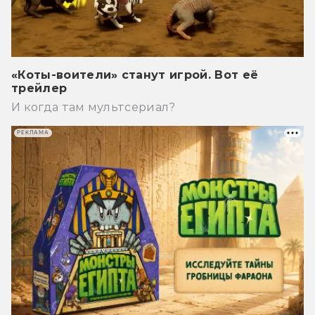
«Коты-воители» станут игрой. Вот её
трейлер
И когда там мультсериал?
РЕКЛАМА