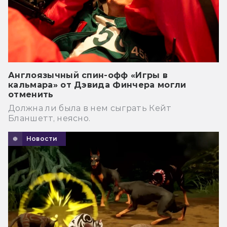
Англоязычный спин-офф «Игры в
кальмара» от Дэвида Финчера могли
отменить
Должна ли была в нем сыграть Кейт
Бланшетт, неясно.
Новости