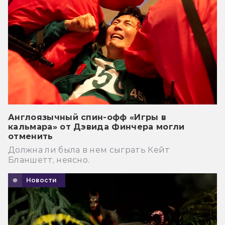
Англоязычный спин-офф «Игры в
кальмара» от Дэвида Финчера могли
отменить
Должна ли была в нем сыграть Кейт
Бланшетт, неясно.
Новости