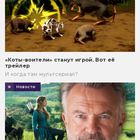
«Коты-воители» станут игрой. Вот её
трейлер
И когда там мультсериал?
Новости