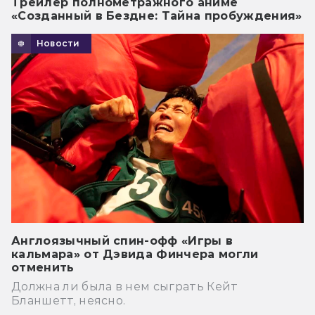
Трейлер полнометражного аниме
«Созданный в Бездне: Тайна пробуждения»
Новости
Англоязычный спин-офф «Игры в
кальмара» от Дэвида Финчера могли
отменить
Должна ли была в нем сыграть Кейт
Бланшетт, неясно.