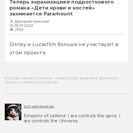
Теперь экранизацией подросткового
романа «Дети крови и костей»
занимается Paramount
Дмитрий Кинский
13.01.2022
2769
Disney и Lucasfilm больше не участвуют в 
этом проекте.
Если вы нашли опечатку, пожалуйста, выделите фрагмент
текста и нажмите Ctrl+Enter.
Кот-император
Emperor of catkind. I are controls the spice, I
are controls the Universe.