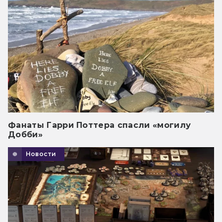
Фанаты Гарри Поттера спасли «могилу
Добби»
Новости