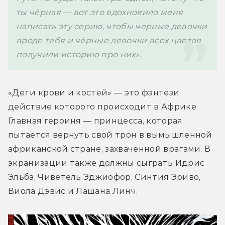
ты чёрная — вот это вдохновило меня 
написать эту серию, чтобы чёрные девочки 
вроде тебя и чёрные девочки всех цветов 
получили историю про них».
«Дети крови и костей» — это фэнтези, 
действие которого происходит в Африке. 
Главная героиня — принцесса, которая 
пытается вернуть свой трон в вымышленной 
африканской стране, захваченной врагами. В 
экранизации также должны сыграть Идрис 
Эльба, Чиветель Эджиофор, Синтия Эриво, 