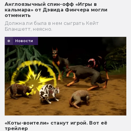
Англоязычный спин-офф «Игры в
кальмара» от Дэвида Финчера могли
отменить
Должна ли была в нем сыграть Кейт
Бланшетт, неясно.
Новости
«Коты-воители» станут игрой. Вот её
трейлер