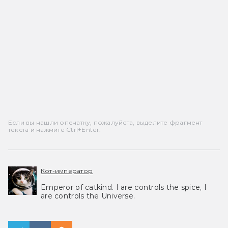
Если вы нашли опечатку, пожалуйста, выделите фрагмент
текста и нажмите Ctrl+Enter.
Кот-император
Emperor of catkind. I are controls the spice, I
are controls the Universe.