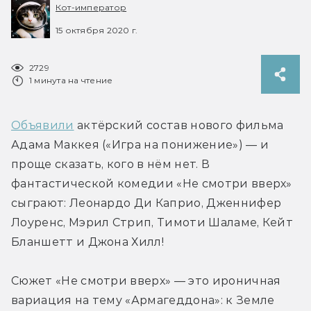
Кот-император
15 октября 2020 г.
2729
1 минута на чтение
Объявили
 актёрский состав нового фильма 
Адама Маккея («Игра на понижение») — и 
проще сказать, кого в нём нет. В 
фантастической комедии «Не смотри вверх» 
сыграют: Леонардо Ди Каприо, Дженнифер 
Лоуренс, Мэрил Стрип, Тимоти Шаламе, Кейт 
Бланшетт и Джона Хилл!
Сюжет «Не смотри вверх» — это ироничная 
вариация на тему «Армагеддона»: к Земле 