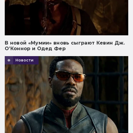
В новой «Мумии» вновь сыграют Кевин Дж.
О’Коннор и Одед Фер
Новости