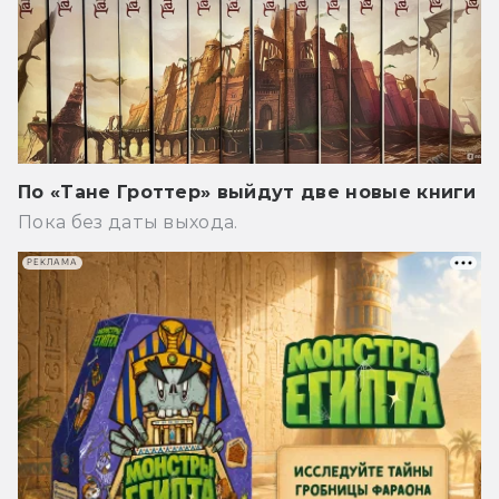
По «Тане Гроттер» выйдут две новые книги
Пока без даты выхода.
РЕКЛАМА