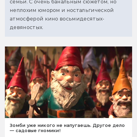
семьи. С очень банальным сюжетом, но 
неплохим юмором и ностальгической 
атмосферой кино восьмидесятых-
девяностых.
Зомби уже никого не напугаешь. Другое дело
— садовые гномики!