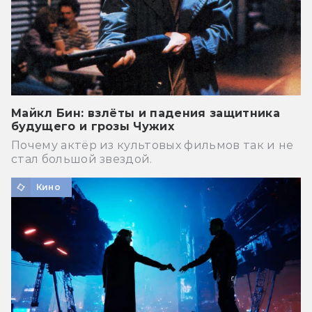
Майкл Бин: взлёты и падения защитника
будущего и грозы Чужих
Почему актёр из культовых фильмов так и не
стал большой звездой.
Кино