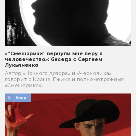
«”Смешарики” вернули мне веру в
человечество»: беседа с Сергеем
Лукьяненко
Автор «Ночного дозора» и «Черновика»
говорит о Кроше, Ёжике и полнометражных
«Смешариках».
Кино