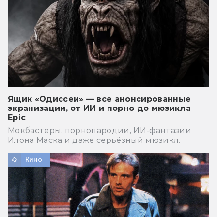
Ящик «Одиссеи» — все анонсированные
экранизации, от ИИ и порно до мюзикла
Epic
Мокбастеры, порнопародии, ИИ-фантазии
Илона Маска и даже серьёзный мюзикл.
Кино