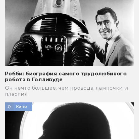
Робби: биография самого трудолюбивого
робота в Голливуде
Он нечто большее, чем провода, лампочки и
пластик.
Кино