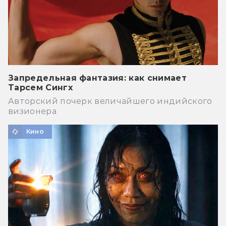
Запредельная фантазия: как снимает
Тарсем Сингх
Авторский почерк величайшего индийского
визионера
Кино