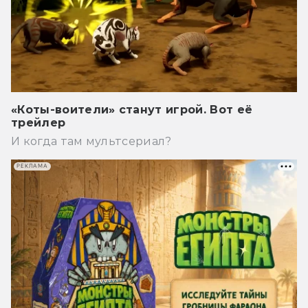
«Коты-воители» станут игрой. Вот её
трейлер
И когда там мультсериал?
РЕКЛАМА