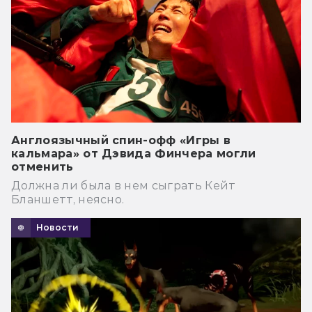
Англоязычный спин-офф «Игры в
кальмара» от Дэвида Финчера могли
отменить
Должна ли была в нем сыграть Кейт
Бланшетт, неясно.
Новости