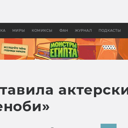
 фильмы смотреть в
Как создавались «Страшил
те 2026? В мире —
фильм, без которого не б
липсис, в России —
бы «Властелина колец»
ие комедии
УКА
МИРЫ
КОМИКСЫ
ФАН
ЖУРНАЛ
ПОДКАСТЫ
тавила актерск
еноби»