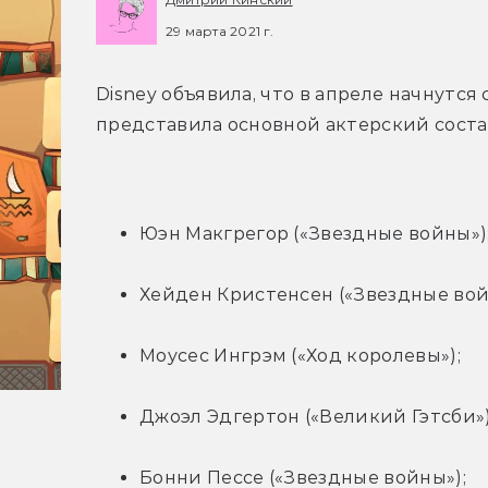
29 марта 2021 г.
Disney объявила, что в апреле начнутся 
представила основной актерский соста
Юэн Макгрегор («Звездные войны»)
Хейден Кристенсен («Звездные вой
Моусес Ингрэм («Ход королевы»);
Джоэл Эдгертон («Великий Гэтсби»)
Бонни Пессе («Звездные войны»);