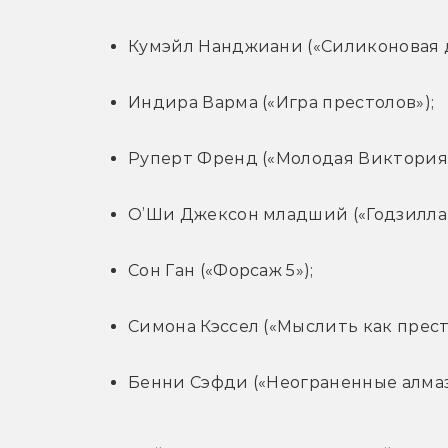
Кумэйл Нанджиани («Силиконовая д
Индира Варма («Игра престолов»);
Руперт Френд («Молодая Виктория»
О’Ши Джексон младший («Годзилла 
Сон Ган («Форсаж 5»);
Симона Кэссел («Мыслить как прест
Бенни Сэфди («Неограненные алмаз