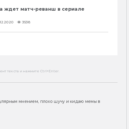
на ждет матч-реванш в сериале
.12.2020
3538
т текста и нажмите Ctrl+Enter.
улярным мнением, плохо шучу и кидаю мемы в