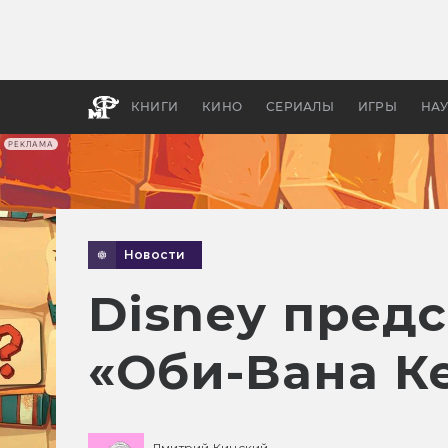
Какие
авгус
апока
детск
КНИГИ
КИНО
СЕРИАЛЫ
ИГРЫ
НА
РЕКЛАМА
Новости
Disney предс
«Оби-Вана К
Дмитрий Кинский