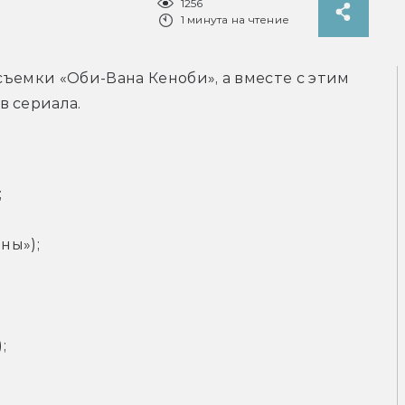
1256
1 минута на чтение
съемки «Оби-Вана Кеноби», а вместе с этим 
в сериала.
;
ны»);
;