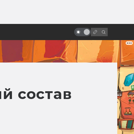
ы»:
ыло
Как Чужой изменил кино и игры
ий состав