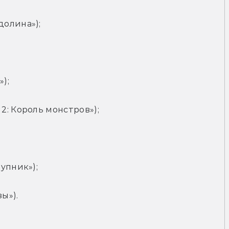
олина»);
);
2: Король монстров»);
упник»);
ы»).