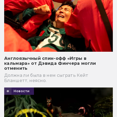
Англоязычный спин-офф «Игры в
кальмара» от Дэвида Финчера могли
отменить
Должна ли была в нем сыграть Кейт
Бланшетт, неясно.
Новости