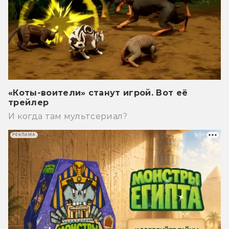
«Коты-воители» станут игрой. Вот её
трейлер
И когда там мультсериал?
РЕКЛАМА