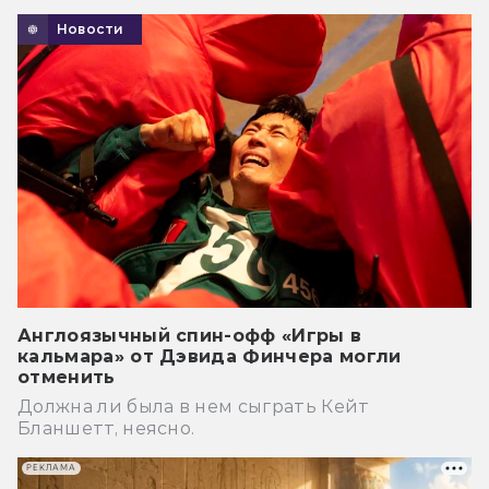
Новости
Англоязычный спин-офф «Игры в
кальмара» от Дэвида Финчера могли
отменить
Должна ли была в нем сыграть Кейт
Бланшетт, неясно.
РЕКЛАМА