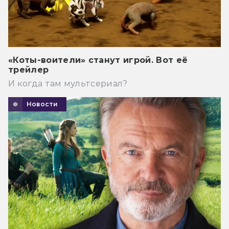
«Коты-воители» станут игрой. Вот её
трейлер
И когда там мультсериал?
Новости