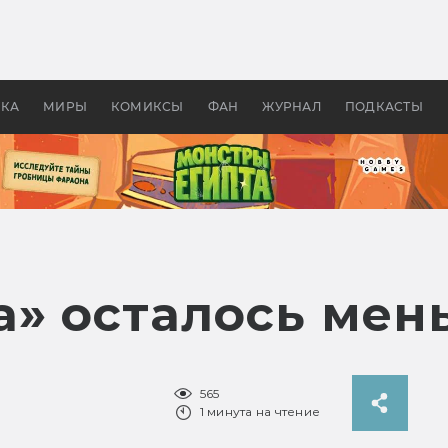
оздавались «Страшилы»:
«Одиссея» Нолана: что эт
, без которого не было
фильм сделал с Гомером и
ластелина колец»
Древней Грецией
УКА
МИРЫ
КОМИКСЫ
ФАН
ЖУРНАЛ
ПОДКАСТЫ
а» осталось мен
565
1 минута на чтение