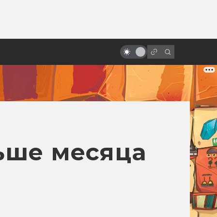
от
Das ist fantastisch!
Фантастические порнопародии
ьше месяца