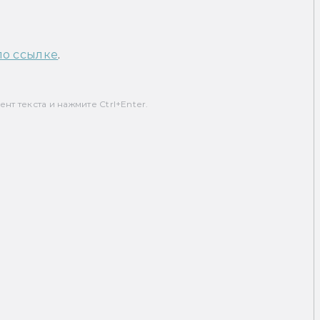
по ссылке
.
т текста и нажмите Ctrl+Enter.