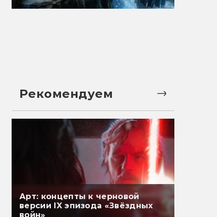
Рекомендуем
Арт: концепты к черновой
версии IX эпизода «Звёздных
войн»