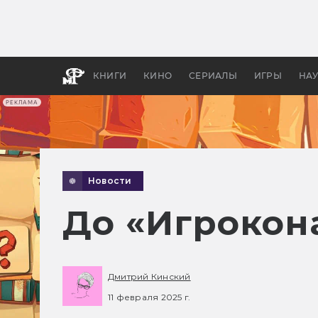
Как с
фильм
бы «В
КНИГИ
КИНО
СЕРИАЛЫ
ИГРЫ
НА
РЕКЛАМА
Новости
До «Игрокон
Дмитрий Кинский
11 февраля 2025 г.