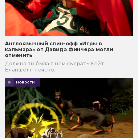
Англоязычный спин-офф «Игры в
кальмара» от Дэвида Финчера могли
отменить
Должна ли была в нем сыграть Кейт
Бланшетт, неясно.
Новости