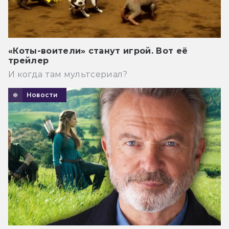
«Коты-воители» станут игрой. Вот её
трейлер
И когда там мультсериал?
Новости