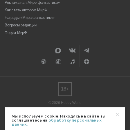
Реклама на «Мире фантастики»
Как стать автором МирФ
Награды «Мира фантастики»
Вопросы редакции
Форум МирФ
18+
© 2026 Hobby World
Любое использование материалов допускается только с согласия
редакции.
Мы используем cookie. Находясь на сайте вы
соглашаетесь на
обработку персональных
Мнение авторов может не совпадать с мнением редакции.
данных.
Свидетельство о регистрации СМИ серия Эл № ФС77-82485