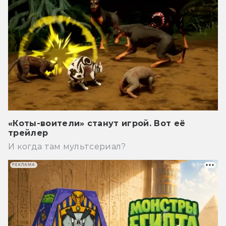
«Коты-воители» станут игрой. Вот её
трейлер
И когда там мультсериал?
РЕКЛАМА