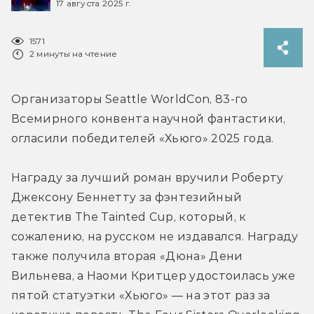
17 августа 2025 г.
1571
2 минуты на чтение
Организаторы Seattle WorldCon, 83-го 
Всемирного конвента научной фантастики, 
огласили победителей «Хьюго» 2025 года.
Награду за лучший роман вручили Роберту 
Джексону Беннетту за фэнтезийный 
детектив The Tainted Cup, который, к 
сожалению, на русском не издавался. Награду 
также получила вторая «Дюна» Дени 
Вильнева, а Наоми Критцер удостоилась уже 
пятой статуэтки «Хьюго» — на этот раз за 