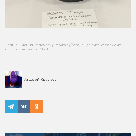
Если вы нашли опечатку, пожалуйста, выделите фрагмент
текста и нажмите Ctrl+Enter.
Андрей Квасков