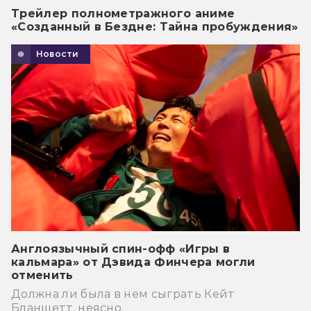
Трейлер полнометражного аниме
«Созданный в Бездне: Тайна пробуждения»
Новости
Англоязычный спин-офф «Игры в
кальмара» от Дэвида Финчера могли
отменить
Должна ли была в нем сыграть Кейт
Бланшетт, неясно.