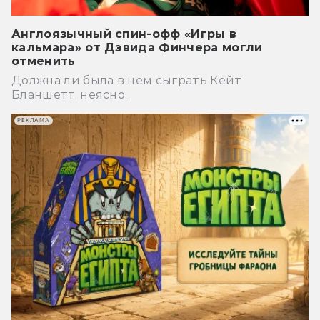
Англоязычный спин-офф «Игры в
кальмара» от Дэвида Финчера могли
отменить
Должна ли была в нем сыграть Кейт
Бланшетт, неясно.
РЕКЛАМА