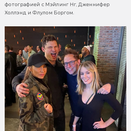
фотографией с Мэйлинг Нг, Дженнифер 
Холлэнд и Флулом Боргом.