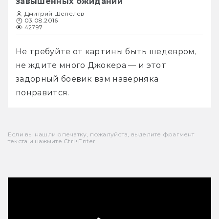
завышенных ожиданий
Дмитрий Шепелёв
03.08.2016
42797
Не требуйте от картины быть шедевром, 
не ждите много Джокера — и этот 
задорный боевик вам наверняка 
понравится.
Если вы нашли опечатку, пожалуйста, выделите фрагмент
текста и нажмите Ctrl+Enter.