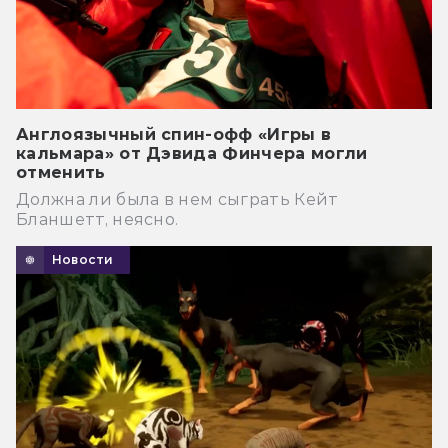
Англоязычный спин-офф «Игры в
кальмара» от Дэвида Финчера могли
отменить
Должна ли была в нем сыграть Кейт
Бланшетт, неясно.
Новости