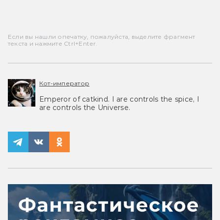
Если вы нашли опечатку, пожалуйста, выделите фрагмент
текста и нажмите Ctrl+Enter.
Кот-император
Emperor of catkind. I are controls the spice, I
are controls the Universe.