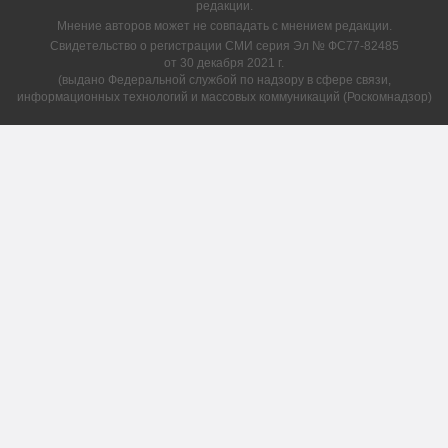
редакции.
Мнение авторов может не совпадать с мнением редакции.
Свидетельство о регистрации СМИ серия Эл № ФС77-82485
от 30 декабря 2021 г.
(выдано Федеральной службой по надзору в сфере связи,
информационных технологий и массовых коммуникаций (Роскомнадзор)