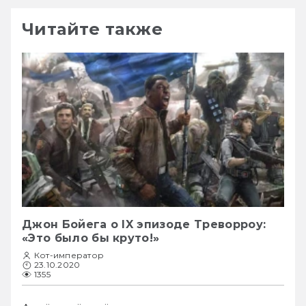
Читайте также
Джон Бойега о IX эпизоде Треворроу:
«Это было бы круто!»
Кот-император
23.10.2020
1355