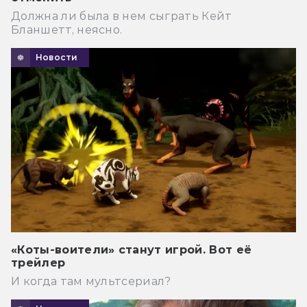
Должна ли была в нем сыграть Кейт
Бланшетт, неясно.
Новости
«Коты-воители» станут игрой. Вот её
трейлер
И когда там мультсериал?