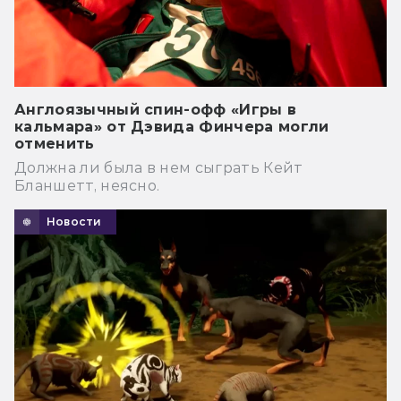
Англоязычный спин-офф «Игры в
кальмара» от Дэвида Финчера могли
отменить
Должна ли была в нем сыграть Кейт
Бланшетт, неясно.
Новости