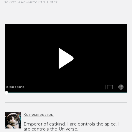
текста и нажмите Ctrl+Enter.
00:00
00:00
Кот-император
Emperor of catkind. I are controls the spice, I
are controls the Universe.