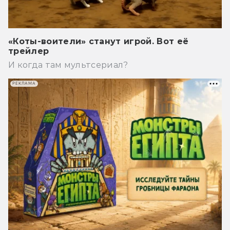
«Коты-воители» станут игрой. Вот её
трейлер
И когда там мультсериал?
РЕКЛАМА