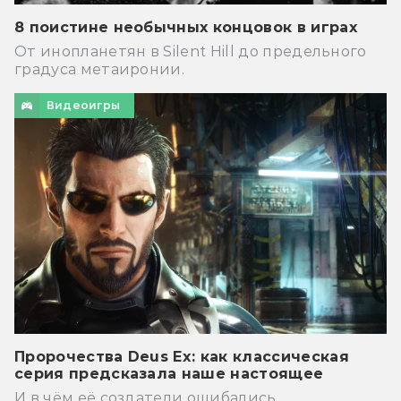
8 поистине необычных концовок в играх
От инопланетян в Silent Hill до предельного
градуса метаиронии.
Видеоигры
Пророчества Deus Ex: как классическая
серия предсказала наше настоящее
И в чём её создатели ошибались.