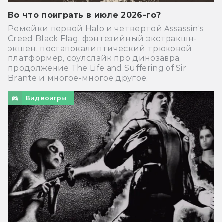
Во что поиграть в июле 2026-го?
Ремейки первой Halo и четвертой Assassin’s
Creed Black Flag, фэнтезийный экстракшн-
экшен, постапокалиптический трюковой
платформер, соулслайк про динозавра,
продолжение The Life and Suffering of Sir
Brante и многое-многое другое.
Видеоигры