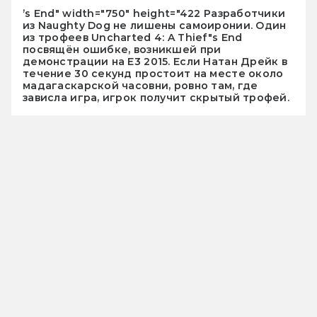
’s End" width="750" height="422 Разработчики
из Naughty Dog не лишены самоиронии. Один
из трофеев Uncharted 4: A Thief"s End
посвящён ошибке, возникшей при
демонстрации на E3 2015. Если Натан Дрейк в
течение 30 секунд простоит на месте около
мадагаскарской часовни, ровно там, где
зависла игра, игрок получит скрытый трофей.