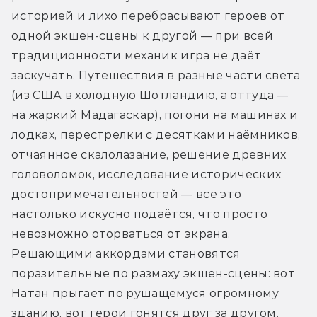
историей и лихо перебрасывают героев от 
одной экшен-сцены к другой — при всей 
традиционности механик игра не даёт 
заскучать. Путешествия в разные части света 
(из США в холодную Шотландию, а оттуда — 
на жаркий Мадагаскар), погони на машинах и 
лодках, перестрелки с десятками наёмников, 
отчаянное скалолазание, решение древних 
головоломок, исследование исторических 
достопримечательностей — всё это 
настолько искусно подаётся, что просто 
невозможно оторваться от экрана. 
Решающими аккордами становятся 
поразительные по размаху экшен-сцены: вот 
Натан прыгает по рушащемуся огромному 
зданию, вот герои гонятся друг за другом, 