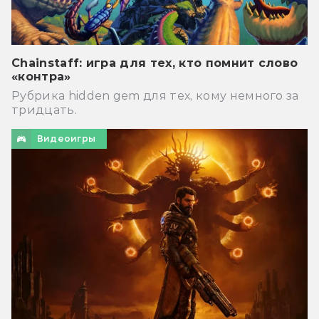
Chainstaff: игра для тех, кто помнит слово
«контра»
Рубрика hidden gem для тех, кому немного за
тридцать.
Видеоигры