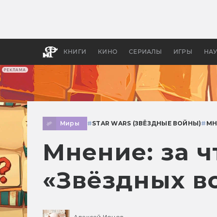
Как с
фильм
бы «В
КНИГИ
КИНО
СЕРИАЛЫ
ИГРЫ
НА
РЕКЛАМА
Миры
#
STAR WARS (ЗВЁЗДНЫЕ ВОЙНЫ)
#
МН
Мнение: за 
«Звёздных в
Алексей Ионов