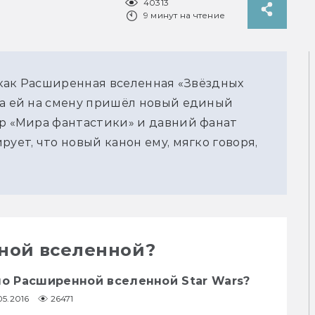
40313
9 минут на чтение
, как Расширенная вселенная «Звёздных
 а ей на смену пришёл новый единый
ор «Мира фантастики» и давний фанат
рует, что новый канон ему, мягко говоря,
нной вселенной?
по Расширенной вселенной Star Wars?
05.2016
26471