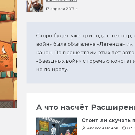
17 апреля 2017 г.
Скоро будет уже три года с тех пор
войн» была объявлена «Легендами»,
канон. По прошествии этих лет авт
«Звёздных войн» с горечью констати
не по нраву.
А что насчёт Расшире
Стоит ли скучать 
Алексей Ионов
08.