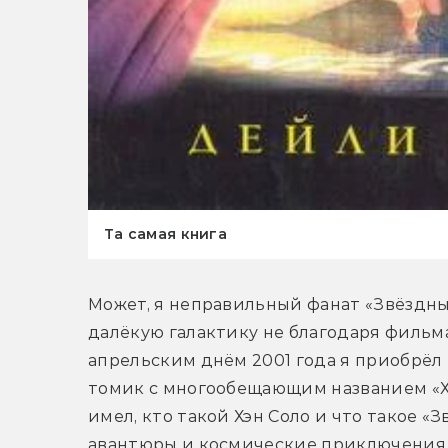
Та самая книга
Может, я неправильный фанат «Звёздных
далёкую галактику не благодаря фильма
апрельским днём 2001 года я приобрёл
томик с многообещающим названием «Хэн
имел, кто такой Хэн Соло и что такое «З
авантюры и космические приключения, и