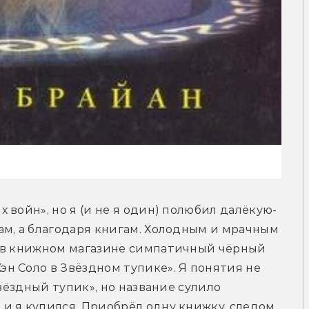
 войн», но я (и не я один) полюбил далёкую-
м, а благодаря книгам. Холодным и мрачным 
 в книжном магазине симпатичный чёрный 
 Соло в Звёздном тупике». Я понятия не 
вёздный тупик», но название сулило 
 я купился. Приобрёл одну книжку, следом 