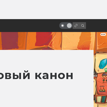
от
«Звёздные войны»: неснятые
фильмы и сериалы
новый канон