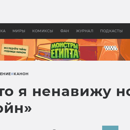
оздавались «Страшилы»:
«Одиссея» Нолана: что эт
, без которого не было
фильм сделал с Гомером и
ластелина колец»
Древней Грецией
УКА
МИРЫ
КОМИКСЫ
ФАН
ЖУРНАЛ
ПОДКАСТЫ
ЕНИЕ
#
КАНОН
что я ненавижу 
ойн»