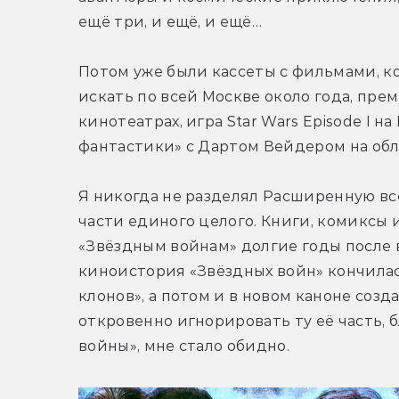
ещё три, и ещё, и ещё…
Потом уже были кассеты с фильмами, к
искать по всей Москве около года, прем
кинотеатрах, игра Star Wars Episode I н
фантастики» с Дартом Вейдером на обло
Я никогда не разделял Расширенную вс
части единого целого. Книги, комиксы 
«Звёздным войнам» долгие годы после вы
киноистория «Звёздных войн» кончилась
клонов», а потом и в новом каноне соз
откровенно игнорировать ту её часть, 
войны», мне стало обидно.